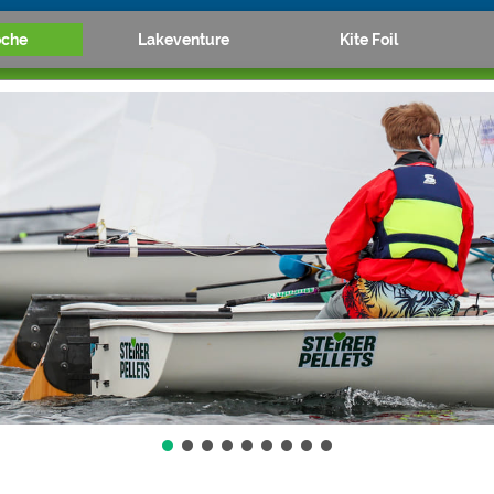
oche
Lakeventure
Kite Foil